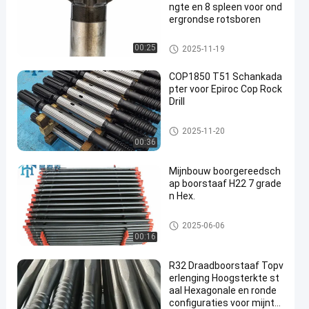
ngte en 8 spleen voor ond
ergrondse rotsboren
De Hulpmiddelen van de rotsb
00:25
2025-11-19
oring
COP1850 T51 Schankada
pter voor Epiroc Cop Rock
Drill
Steeladapter
2025-11-20
00:36
Mijnbouw boorgereedsch
ap boorstaaf H22 7 grade
n Hex.
Hexagonale Boorstaaf
2025-06-06
00:16
R32 Draadboorstaaf Topv
erlenging Hoogsterkte st
aal Hexagonale en ronde
configuraties voor mijntu