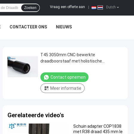
Vraag een offerte aan
|
Dutch
Zoeken
E
CONTACTEER ONS
NIEUWS
T45 3050mm CNC-bewerkte
draadboorstaaf met holistische
carburisatie voor rotsboren
Contact opnemen
Meer informatie
Gerelateerde video's
Schuin adapter COP1838
met R38 draad 435 mm le