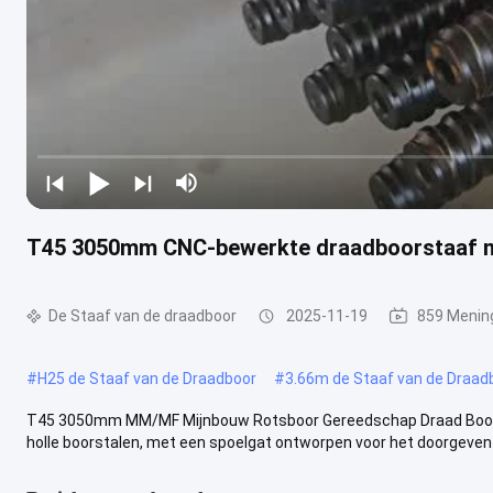
T45 3050mm CNC-bewerkte draadboorstaaf met
De Staaf van de draadboor
2025-11-19
859 Menin
#
H25 de Staaf van de Draadboor
#
3.66m de Staaf van de Draad
T45 3050mm MM/MF Mijnbouw Rotsboor Gereedschap Draad Boorst
holle boorstalen, met een spoelgat ontworpen voor het doorgeven va