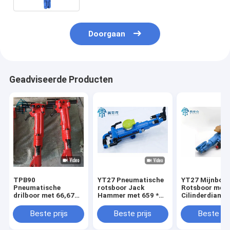
Doorgaan
Geadviseerde Producten
TPB90
YT27 Pneumatische
YT27 Mijnbou
Pneumatische
rotsboor Jack
Rotsboor met
drilboor met 66,67
Hammer met 659 *
Cilinderdiamet
mm zuigerdiameter,
248 * 202 mm
60mm Zuigersl
152 mm zuigerslag
Grootte 27kgs
34-45mm
Beste prijs
Beste prijs
Beste pri
en 42 kg gewicht
Gewicht en 34-45mm
Boorgatdiame
voor steensloop
Boring Hole Diameter