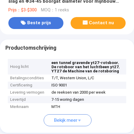
slag en Φ34-45 boorgat diameter voor mijnbouw
tunneling
Prijs：$3-$300
MOQ：1 reeks
Beste prijs
Contact nu
Productomschrijving
,
een tunnel gravende yt27-rotsboor
Hoog licht
,
De rotsboor van het luchtbeen yt27
YT27 de Machine van de rotsboring
Betalingscondities
T/T, Western Union, L/C
Certificering
ISO 9001
Levering vermogen
de reeksen van 2000 per week
Levertijd
7-15 woring dagen
Merknaam
MTH
Bekijk meer