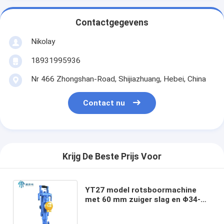
Contactgegevens
Nikolay
18931995936
Nr 466 Zhongshan-Road, Shijiazhuang, Hebei, China
Contact nu
Krijg De Beste Prijs Voor
YT27 model rotsboormachine
met 60 mm zuiger slag en Φ34-45
boorgat diameter voor mijnbouw
tunneling