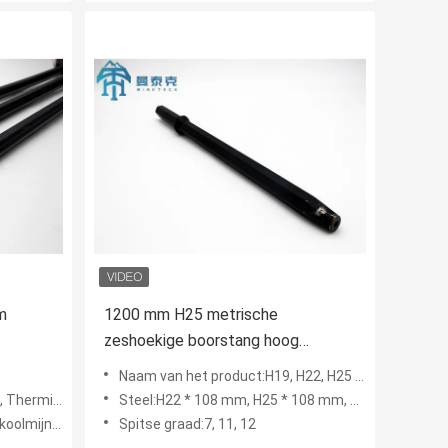
m
1200 mm H25 metrische
zeshoekige boorstang hoog
ack
mangaanstaal
Naam van het product:H19, H22, H25 conische boorstangen
behandeling
Steel:H22 * 108 mm, H25 * 108 mm, H19 * 108 mm
g, waterputmijnbouw
Spitse graad:7, 11, 12