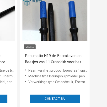
e
Penumatic H19 de Boorstaven en
oor
Beetjes van 11 Graaddth voor het
an
Een tunnel graven
pitse knoopbeetjes
Naam van het product:boorstaaf, spitse de boorstaven van h19 h22 h25 voor spitse knoopbeetjes
behandeling
Machinetype:Boringshulpmiddel, penumatic rotsboor, de hamer van de benzinehefboom
 de benzinehefboom
Verwerkingstype:Smeedstuk, Thermische behandeling
CONTACT NU