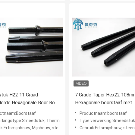
tuk H22 11 Graad
7 Grade Taper Hex22 108m
derde Hexagonale Boor Rod
Hexagonale boorstaaf met
ts MTH
H22*108mm Schank voor J
ctnaam:Boorstaaf
Productnaam:boorstaaf
Hammer Rock Drilling
ngstype:Smeedstuk, Thermische behandeling
Type verwerking:Smeedstuk, Thermische 
ijnbouw, Mijnbouw, steengroeve, Rotsboring/de Mijnbouw van de Waterput
Gebruik:Ertsmijnbouw, steenkoolmijnbouw, steengroeve, rotsborin