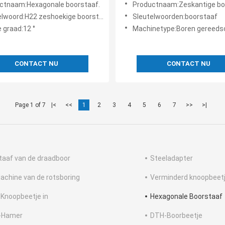
ctnaam:Hexagonale boorstaaf.
Productnaam:Zeskantige bo
nale
lwoord:H22 zeshoekige boorstang
Sleutelwoorden:boorstaaf
 graad:12 °
Machinetype:Boren gereeds
CONTACT NU
CONTACT NU
Page 1 of 7
|<
<<
1
2
3
4
5
6
7
>>
>|
taaf van de draadboor
Steeladapter
achine van de rotsboring
Verminderd knoopbeet
 Knoopbeetje in
Hexagonale Boorstaaf
-Hamer
DTH-Boorbeetje