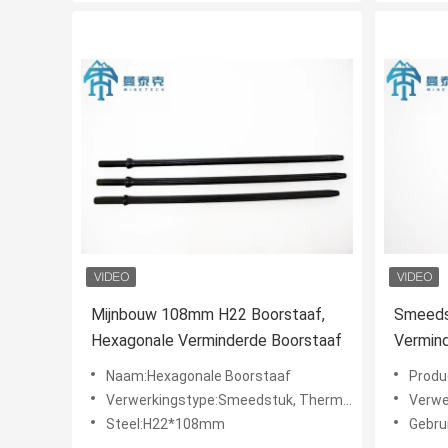
Mijnbouw 108mm H22 Boorstaaf,
Smeeds
Hexagonale Verminderde Boorstaaf
Vermin
And Bi
Naam:Hexagonale Boorstaaf
Produ
Verwerkingstype:Smeedstuk, Thermische behandeling
Verwerki
Steel:H22*108mm
Gebruik:Ertsm