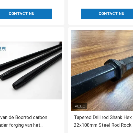
CONTACT NU
CONTACT NU
van de Boorrod carbon
Tapered Drill rod Shank Hex
nder forging van het
22x108mm Steel Rod Rock 
uwhulpmiddel H22 het