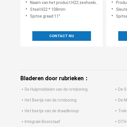
Naam van het product:H22 zeshoekige boorstang
Produ
Hexago
Steel:H22 * 108mm
Sleute
Spitse graad:11°
Spitse
CONTACT NU
Bladeren door rubrieken：
De Hulpmiddelen van de rotsboring
De S
Het Beetje van de rotsboring
De M
Het beetje van de draadknoop
Trek
Integrale Boorstaaf
DTH