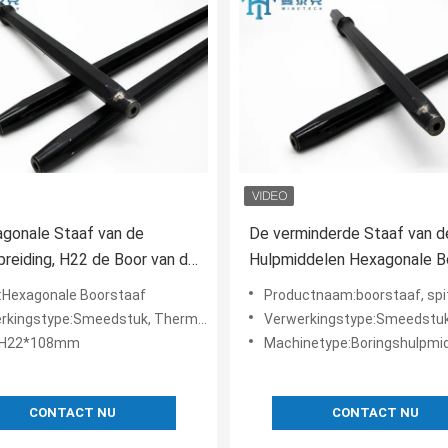
gonale Staaf van de
De verminderde Staaf van d
breiding, H22 de Boor van de
Hulpmiddelen Hexagonale B
adrots Rod Steel MTH
H25/H22-het Gatenboring v
Hexagonale Boorstaaf
Productnaam:boorstaaf, spitse de boorstaven van h19 h22 h25 voor s
Rotsbeetjes
ngstype:Smeedstuk, Thermische behandeling
Verwerkingstype:Smeedstuk, Thermische 
l:H22*108mm
Machinetype:Boringshulpmiddel, penumatic rotsboor, de hamer van
CONTACT NU
CONTACT NU