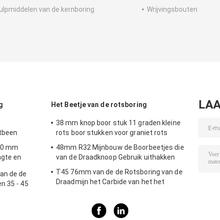
ulpmiddelen van de kernboring
Wrijvingsbouten
LAA
g
Het Beetje van de rotsboring
38 mm knop boor stuk 11 graden kleine
tbeen
rots boor stukken voor graniet rots
 80 mm
48mm R32 Mijnbouw de Boorbeetjes die
ngte en
van de Draadknoop Gebruik uithakken
ijnbouw en
T45 76mm van de de Rotsboring van de
an de de
Draadmijn het Carbide van het het
n 35 - 45
Beetjewolfram