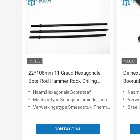
22*108mm 11 Graad Hexagonale
De hexa
Boor Rod Hammer Rock Drilling
Booruit
Tools
11 Gra
Naam:Hexagonale Boorstaaf
Naam:
Machinetype:Boringshulpmiddel, penumatic rotsboor, de hamer van de benzinehefboom
Verwerki
Verwerkingstype:Smeedstuk, Thermische behandeling
Stee
CONTACT NU