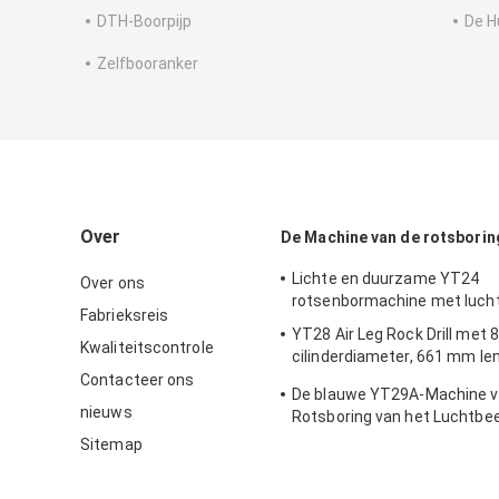
DTH-Boorpijp
De H
Zelfbooranker
Over
De Machine van de rotsborin
Lichte en duurzame YT24
Over ons
rotsenbormachine met luch
Fabrieksreis
YT28 Air Leg Rock Drill met
Kwaliteitscontrole
cilinderdiameter, 661 mm le
gasverbruik ≤ 55 L/s voor m
Contacteer ons
De blauwe YT29A-Machine v
weggegraven
nieuws
Rotsboring van het Luchtbee
Mm-Diameter
Sitemap