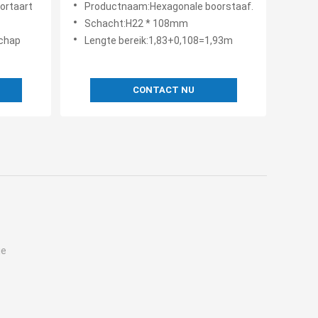
ortaart
Productnaam:Hexagonale boorstaaf.
levensduur
Schacht:H22 * 108mm
chap
Lengte bereik:1,83+0,108=1,93m
CONTACT NU
je