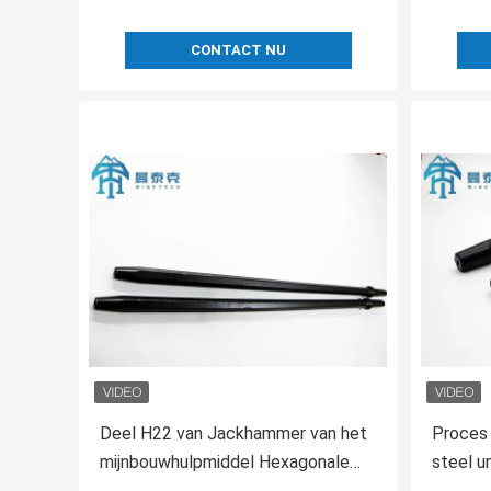
CONTACT NU
Deel H22 van Jackhammer van het
Proces 
mijnbouwhulpmiddel Hexagonale
steel u
Boorstaaf 6400mm Lengte
mijnbo