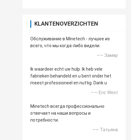
KLANTENOVERZICHTEN
Обслуживание в Minetech - лучшее из
всего, что мы когда-либо видели.
—— Замир
Ik waardeer echt uw hulp. Ik heb vele
fabrieken behandeld en u bent onder het
meest professioneel en nuttig. Dank u
—— Eric West
Minetech всегда профессионально
отвечает на наши вопросы и
потребности.
—— Татьяна