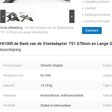
Verpakking Details:
Levertijd:
Betalingscondities:
Levering vermogen:
Grote Afbeelding :
Hl1000 de Bank van de Steeladapter
Contact
T51 670mm en Lange Gatenboring
Hl1000 de Bank van de Steeladapter T51 670mm en Lange 
beschrijving
Productnaam:
Schacht Adapter
Draad:
Modelnummer:
HL1000
Lengte
Gewicht:
10,74 kg
Type v
Materiaal:
Koolstofstaal, wolfraamcarbide
Gebrui
Kwaliteit:
Stabiel en betrouwbaar
Certifi