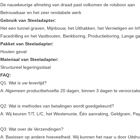
De nauwkeurige afmeting van draad past volkomen de rotsboor aan
Betrouwbaar en het zeer rendabele werk
Gebruik
van Steeladapter
:
Het een tunnel graven, Mijnbouw, het Uithakken, het Vernietigen en In
Facedrilling en het Vastbouten, Bankboring, Productieboring, Lange gat
Pakket
van Steeladapter
:
Houten geval
Materiaal
van Steeladapter
:
Structureel legeringsstaal
FAQ:
Q1: Wat is uw levertijd?
A: Algemeen productbehoefte 20 dagen, binnen 3 dagen te veroorzaken
Q2: Wat is methodes van betalingen wordt goedgekeurd?
A: Wij keuren T/T, L/C, het Westenunie, Één aanraking, Geldgram, Pa
Q3: Wat over de Verzendingen?
A: Basissen op andere hoeveelheid. Wij kunnen het naar u door Uitdru