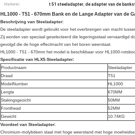
t 51 steeladapter
de adapter van de banks
Markeren:
,
HL1000 - T51 - 670mm Bank en de Lange Adapter van de G
Beschrijving van Steeladapter:
De steeladapter wordt gebruikt voor het overbrengen van macht tus
Zij worden van speciaal geselecteerd die legeringsstaal vervaardigd 
gevolgd die de hoge effectmacht van het boren weerstaat.
HL1000 - T51 - 670mm het model is beschikbaar voor HL1000-rotsboo
Specificatie
van HLX5-Steeladapter
:
Productnaam
Steeladapter
Draad
T51
ModelNumber
HL1000
Lengte
670MM
Stakingsgezicht
50MM
Fronthead
52MM
Gewicht
10.74KG
Voordeel
van Steeladapter
:
Chromium-molybdeen staal met hoge weerstand met hoge moeheidsster