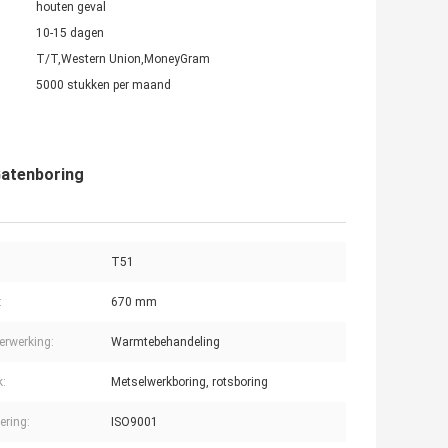
houten geval
10-15 dagen
T/T,Western Union,MoneyGram
5000 stukken per maand
Gatenboring
T51
:
670 mm
erwerking:
Warmtebehandeling
k:
Metselwerkboring, rotsboring
cering:
ISO9001