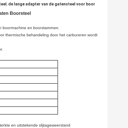
teel
de lange adapter van de gatensteel voor boor
,
aten Boorsteel
sen boormachine en boorstammen.
door thermische behandeling door het carbureren wordt
r.
kte en uitstekende slijtageweerstand