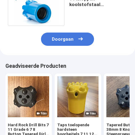
koolstofstaal
warmtebehandeling T45
draad knop voor
rotsboren
Doorgaan
Geadviseerde Producten
Hard Rock Drill Bits 7
Taps toelopende
Tapered Butto
11 Grade 6 7 8
hardsteen
38mm 8 Knopp
Button Tapered Dirll
boorbeitels 7 11 12
Steengroeveri