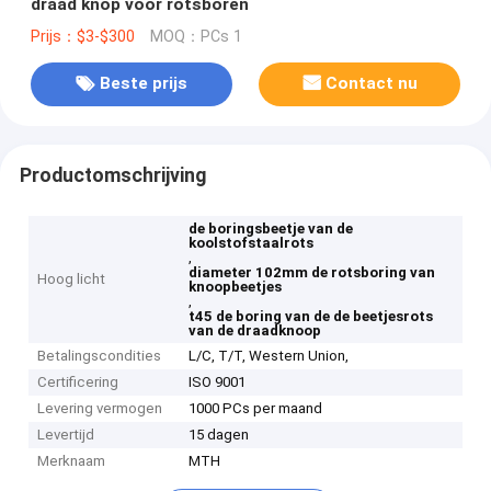
draad knop voor rotsboren
Prijs：$3-$300
MOQ：PCs 1
Beste prijs
Contact nu
Productomschrijving
de boringsbeetje van de
koolstofstaalrots
,
diameter 102mm de rotsboring van
Hoog licht
knoopbeetjes
,
t45 de boring van de de beetjesrots
van de draadknoop
Betalingscondities
L/C, T/T, Western Union,
Certificering
ISO 9001
Levering vermogen
1000 PCs per maand
Levertijd
15 dagen
Merknaam
MTH