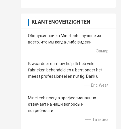
KLANTENOVERZICHTEN
Обслуживание в Minetech - лучшее из
всего, что мы когда-либо видели.
—— Замир
Ik waardeer echt uw hulp. Ik heb vele
fabrieken behandeld en u bent onder het
meest professioneel en nuttig. Dank u
—— Eric West
Minetech всегда профессионально
отвечает на наши вопросы и
потребности.
—— Татьяна