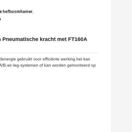
he hefboomhamer
,
n
n Pneumatische kracht met FT160A
nergie gebruikt voor efficiënte werking.het kan
0A/B-air-leg-systemen of kan worden gemonteerd op