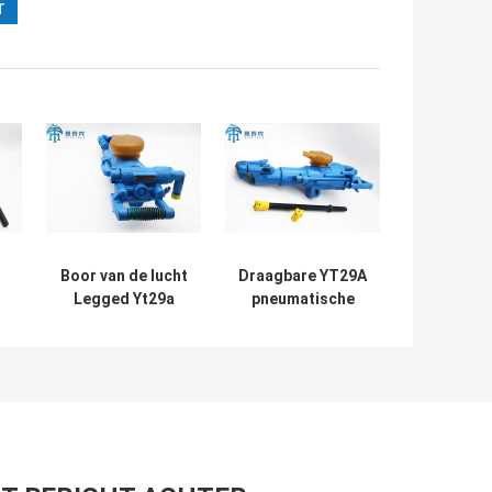
Boor van de lucht
Draagbare YT29A
Legged Yt29a
pneumatische
Rots, het
rotsborer met
Pneumatische
boorgediepte van
an
Hulpmiddel van
5 m en gewicht
de
van 27 kg voor
Mijnbouwboring
mijnbouw en
steengroeven