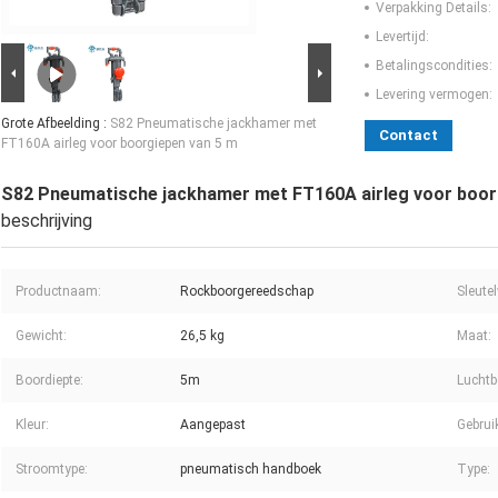
Verpakking Details:
Levertijd:
Betalingscondities:
Levering vermogen:
Grote Afbeelding :
S82 Pneumatische jackhamer met
Contact
FT160A airleg voor boorgiepen van 5 m
S82 Pneumatische jackhamer met FT160A airleg voor boor
beschrijving
Productnaam:
Rockboorgereedschap
Sleute
Gewicht:
26,5 kg
Maat:
Boordiepte:
5m
Luchtb
Kleur:
Aangepast
Gebrui
Stroomtype:
pneumatisch handboek
Type: