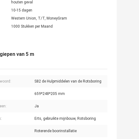
houten geval
10-15 dagen
Western Union, T/T, MoneyGram
1000 Stukken per Maand
giepen van 5 m
lwoord:
S82 de Hulpmiddelen van de Rotsboring
659*248*205 mm
een:
Ja
k:
Erts, gebruikte mijnbouw, Rotsboring
Roterende boorinstallatie