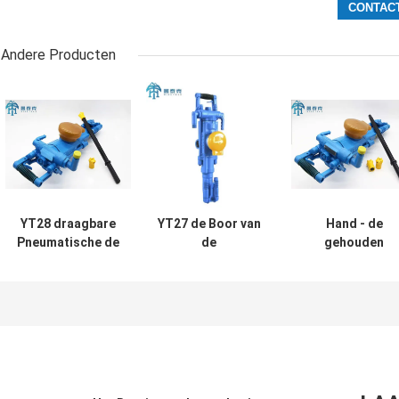
Andere Producten
YT28 draagbare
YT27 de Boor van
Hand - de
Pneumatische de
de
gehouden
Hulpmiddelenboren
opdringersrots
Pneumatische
van de Rotsboring
Jack Hammer
YT29A-
met Luchtbeen
voor
Hulpmiddelen v
Ondergrondse
de Rotsboring
Mijnbouw en het
27kg voor
Een tunnel graven
Mijnbouw
de Hulpmiddelen
van de