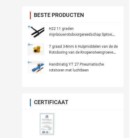
BESTE PRODUCTEN
H22 11 graden
mijnbouwrotsboorgereedschap Spitse
rotsboor zeshoekige stang
7 graad 34mm 6 Hulpmiddelen van de de
Rotsboring van de Knopensteengroeve
Spitse
Handmatig YT 27 Pneumatische
rotstoren met luchtbeen
CERTIFICAAT