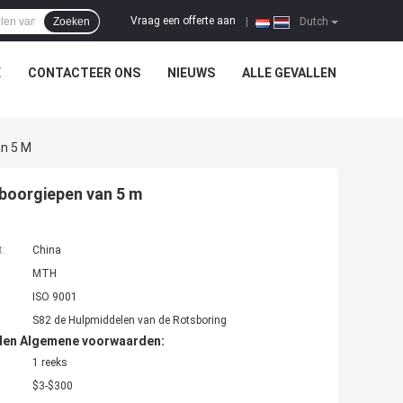
Vraag een offerte aan
Zoeken
|
Dutch
E
CONTACTEER ONS
NIEUWS
ALLE GEVALLEN
n 5 M
boorgiepen van 5 m
t:
China
MTH
ISO 9001
S82 de Hulpmiddelen van de Rotsboring
den Algemene voorwaarden:
1 reeks
$3-$300