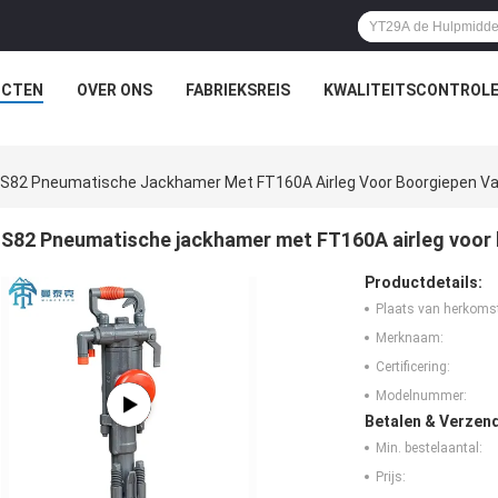
UCTEN
OVER ONS
FABRIEKSREIS
KWALITEITSCONTROL
S82 Pneumatische Jackhamer Met FT160A Airleg Voor Boorgiepen Va
S82 Pneumatische jackhamer met FT160A airleg voor 
Productdetails:
Plaats van herkoms
Merknaam:
Certificering:
Modelnummer:
Betalen & Verzen
Min. bestelaantal:
Prijs: