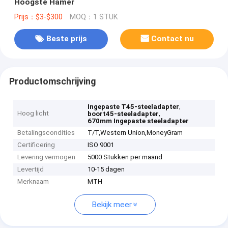
Hoogste Hamer
Prijs：$3-$300
MOQ：1 STUK
Beste prijs
Contact nu
Productomschrijving
,
Ingepaste T45-steeladapter
Hoog licht
,
boort45-steeladapter
670mm Ingepaste steeladapter
Betalingscondities
T/T,Western Union,MoneyGram
Certificering
ISO 9001
Levering vermogen
5000 Stukken per maand
Levertijd
10-15 dagen
Merknaam
MTH
Bekijk meer