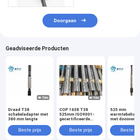
Doorgaan
Geadviseerde Producten
Draad T38
COP 1638 T38
525 mm
schakeladapter met
525mm ISO9001-
warmtebehand
380 mm lengte
gecertificeerde
met doosverpa
schakeladapter voor
voor tunnelen 
infrastructuurconstructie
mijnbouw
Beste prijs
Beste prijs
Beste pri
en boorwerk