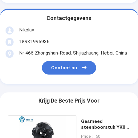
Contactgegevens
Nikolay
18931995936
Nr 466 Zhongshan-Road, Shijiazhuang, Hebei, China
Contact nu
Krijg De Beste Prijs Voor
Gesmeed
steenboorstuk YK05
50 mm hoge
Price： 50