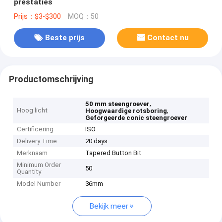
prestaties
Prijs：$3-$300
MOQ：50
Beste prijs
Contact nu
Productomschrijving
,
50 mm steengroever
Hoog licht
,
Hoogwaardige rotsboring
Geforgeerde conic steengroever
Certificering
ISO
Delivery Time
20 days
Merknaam
Tapered Button Bit
Minimum Order
50
Quantity
Model Number
36mm
Bekijk meer