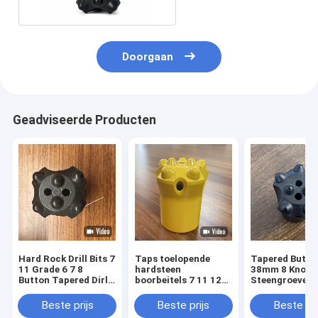
prestaties
Doorgaan
Geadviseerde Producten
Hard Rock Drill Bits 7
Taps toelopende
Tapered Butto
11 Grade 6 7 8
hardsteen
38mm 8 Knopp
Button Tapered Dirll
boorbeitels 7 11 12
Steengroeveri
Bit
graden
voor mijnen en
knopboorbeitel voor
steengroeven
Beste prijs
Beste prijs
Beste pri
mijnbouw