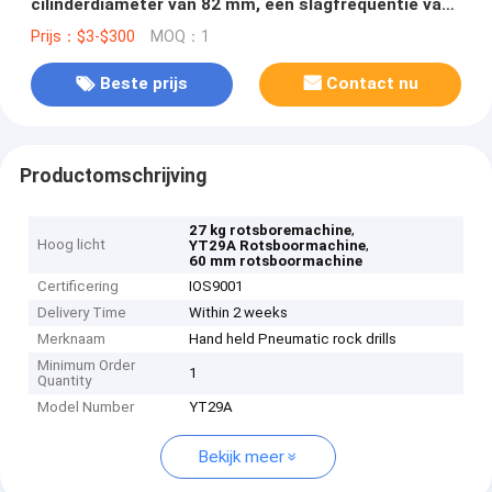
cilinderdiameter van 82 mm, een slagfrequentie van
39 Hz en een luchtdruk van 0,63 MPa voor het boren
Prijs：$3-$300
MOQ：1
van kleine gaten
Beste prijs
Contact nu
Productomschrijving
,
27 kg rotsboremachine
Hoog licht
,
YT29A Rotsboormachine
60 mm rotsboormachine
Certificering
IOS9001
Delivery Time
Within 2 weeks
Merknaam
Hand held Pneumatic rock drills
Minimum Order
1
Quantity
Model Number
YT29A
Bekijk meer