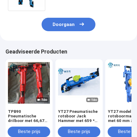
en een luchtdruk van 0,63 MPa
voor het boren van kleine gaten
Doorgaan
Geadviseerde Producten
TPB90
YT27 Pneumatische
YT27 model
Pneumatische
rotsboor Jack
rotsboormach
drilboor met 66,67
Hammer met 659 *
met 60 mm zui
mm zuigerdiameter,
248 * 202 mm
slag en Φ34-4
152 mm zuigerslag
Grootte 27kgs
boorgat diame
Beste prijs
Beste prijs
Beste pri
en 42 kg gewicht
Gewicht en 34-45mm
voor mijnbouw