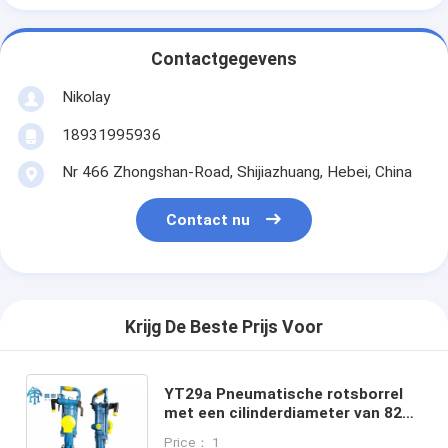
Contactgegevens
Nikolay
18931995936
Nr 466 Zhongshan-Road, Shijiazhuang, Hebei, China
Contact nu
Krijg De Beste Prijs Voor
YT29a Pneumatische rotsborrel
met een cilinderdiameter van 82
mm, een slagfrequentie van 39 Hz
Price： 1