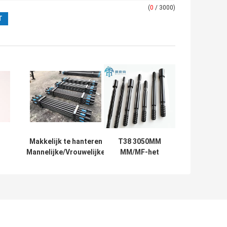
(
0
/ 3000)
Makkelijk te hanteren
T38 3050MM
Mannelijke/Vrouwelijke
MM/MF-het
e
M/F staaf ontwerp
Vernietigen
en
maakt het
Draadboor Rod
gemakkelijker te
Tunneling Drilling
e
ontkoppelen en te
Tool
hanteren Extension
Drilling Rods T38
3660mm