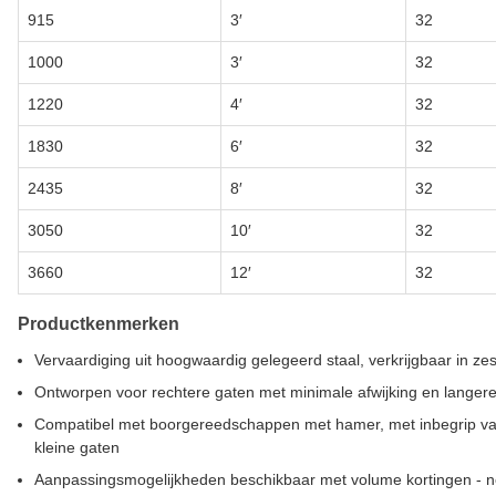
915
3′
32
1000
3′
32
1220
4′
32
1830
6′
32
2435
8′
32
3050
10′
32
3660
12′
32
Productkenmerken
Vervaardiging uit hoogwaardig gelegeerd staal, verkrijgbaar in ze
Ontworpen voor rechtere gaten met minimale afwijking en langer
Compatibel met boorgereedschappen met hamer, met inbegrip v
kleine gaten
Aanpassingsmogelijkheden beschikbaar met volume kortingen - 