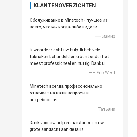
KLANTENOVERZICHTEN
Обслуживание в Minetech - лучшее из
всего, что мы когда-либо видели.
—— Замир
Ik waardeer echt uw hulp. Ik heb vele
fabrieken behandeld en u bent onder het
meest professioneel en nuttig. Dank u
—— Eric West
Minetech всегда профессионально
отвечает на наши вопросы и
потребности.
—— Татьяна
Dank voor uw hulp en aaistance en uw
grote aandacht aan detaiils