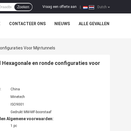
Vraag een offerte aan
Zoeken
|
Dutch
E
CONTACTEER ONS
NIEUWS
ALLE GEVALLEN
nfiguraties Voor Mijntunnels
 Hexagonale en ronde configuraties voor
t:
China
Minetech
ISO9001
Gedrukt MM-MF-boorstaaf
den Algemene voorwaarden:
1 pc