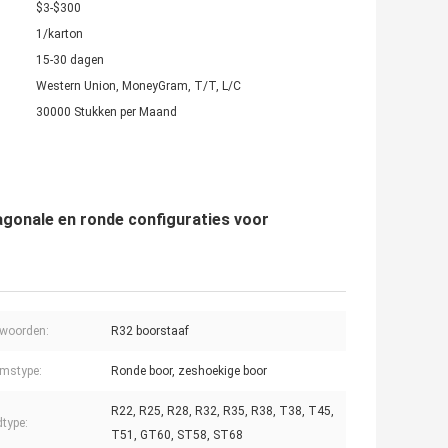
$3-$300
1/karton
15-30 dagen
Western Union, MoneyGram, T/T, L/C
30000 Stukken per Maand
gonale en ronde configuraties voor
lwoorden:
R32 boorstaaf
mstype:
Ronde boor, zeshoekige boor
R22, R25, R28, R32, R35, R38, T38, T45,
type:
T51, GT60, ST58, ST68