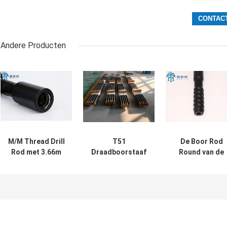
Andere Producten
M/M Thread Drill
T51
De Boor Rod
Rod met 3.66m
Draadboorstaaf
Round van de
Lengteuitbreiding
met een lengte
H25t35 Draad/d
T45
van 1830 mm en
Hexagonale Del
3080 mm voor de
van
mijnbouw van erts
Mijnbouwmichin