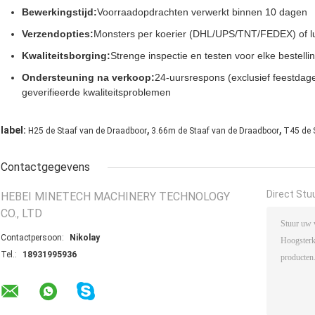
Bewerkingstijd:
Voorraadopdrachten verwerkt binnen 10 dagen
Verzendopties:
Monsters per koerier (DHL/UPS/TNT/FEDEX) of luc
Kwaliteitsborging:
Strenge inspectie en testen voor elke bestell
Ondersteuning na verkoop:
24-uursrespons (exclusief feestdage
geverifieerde kwaliteitsproblemen
,
,
label:
H25 de Staaf van de Draadboor
3.66m de Staaf van de Draadboor
T45 de 
Contactgegevens
Direct Stu
HEBEI MINETECH MACHINERY TECHNOLOGY
CO., LTD
Contactpersoon:
Nikolay
Tel.:
18931995936