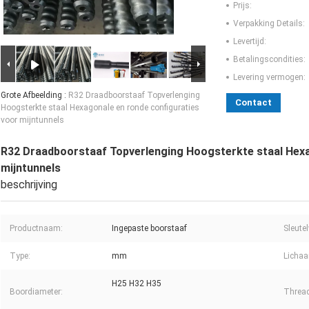
Prijs:
Verpakking Details:
Levertijd:
Betalingscondities:
Levering vermogen:
Grote Afbeelding :
R32 Draadboorstaaf Topverlenging
Contact
Hoogsterkte staal Hexagonale en ronde configuraties
voor mijntunnels
R32 Draadboorstaaf Topverlenging Hoogsterkte staal Hexa
mijntunnels
beschrijving
Productnaam:
Ingepaste boorstaaf
Sleute
Type:
mm
Lichaa
H25 H32 H35
Boordiameter:
Thread