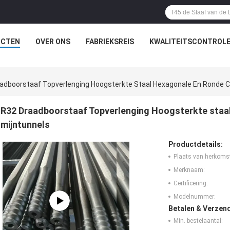
UCTEN
OVER ONS
FABRIEKSREIS
KWALITEITSCONTROL
adboorstaaf Topverlenging Hoogsterkte Staal Hexagonale En Ronde Co
R32 Draadboorstaaf Topverlenging Hoogsterkte staal
mijntunnels
Productdetails:
Plaats van herkoms
Merknaam:
Certificering:
Modelnummer:
Betalen & Verzen
Min. bestelaantal: