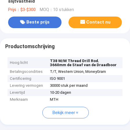
slijtvastheid
Prijs：$3-$300
MOQ：10 stukken
Beste prijs
Contact nu
Productomschrijving
,
T38 M/M Thread Drill Rod
Hoog licht
3660mm de Staaf van de Draadboor
Betalingscondities
T/T, Western Union, MoneyGram
Certificering
ISO 9001
Levering vermogen
30000 stuk per maand
Levertijd
10-20 dagen
Merknaam
MTH
Bekijk meer