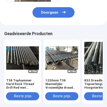
Doorgaan
Geadviseerde Producten
T38 Tophammer
1220mm T38
R32 Draadboo
Hard Rock Thread
Mannelijke-
Topverlenging
Drill Rod met
Vrouwelijke draad
Hoogsterkte s
spoelgat voor
boorstaaf ISO-
Hexagonale en
mijnbouw en
gecertificeerd voor
configuraties 
Beste prijs
Beste prijs
Beste pri
tunnelen
mijnbouw en
mijntunnels
rotsboren