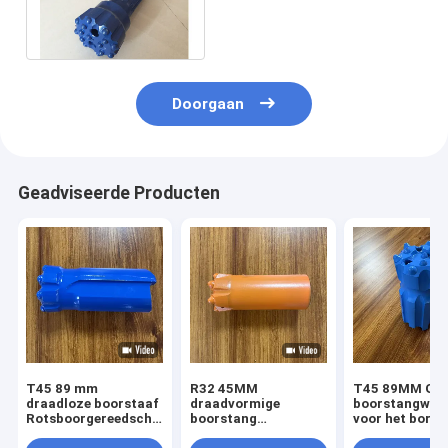
Hamerknoop, het Smeden
Mijnbouwboorbeetjes
Doorgaan
Geadviseerde Producten
T45 89 mm
R32 45MM
T45 89MM Ged
draadloze boorstaaf
draadvormige
boorstangwerk
Rotsboorgereedschap
boorstang
voor het boren
voor mijntunneling
Rotsboringsinstrumenten
rotsen op de he