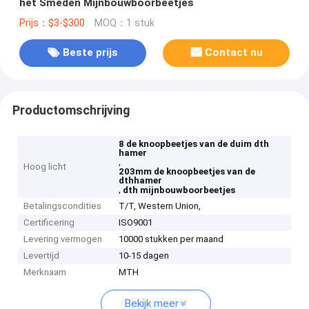
het Smeden Mijnbouwboorbeetjes
Prijs：$3-$300
MOQ：1 stuk
Beste prijs
Contact nu
Productomschrijving
8 de knoopbeetjes van de duim dth
hamer
,
Hoog licht
203mm de knoopbeetjes van de
dthhamer
,
dth mijnbouwboorbeetjes
Betalingscondities
T/T, Western Union,
Certificering
ISO9001
Levering vermogen
10000 stukken per maand
Levertijd
10-15 dagen
Merknaam
MTH
Bekijk meer