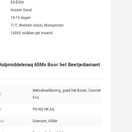
$3-$300
Houten Geval
10-15 dagen
T/T, Western Union, MoneyGram
10000 stukken per maand
 Hulpmiddelenaq 65Mn Boor het Beetjediamant
Metselwerkboring, goed het Boren, Concret
k:
Enz.
e:
PQ NQ HK AQ
aal:
Diamant, 65Mn