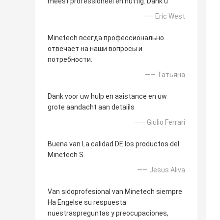
meest professioneel en nuttig. Dank u
—— Eric West
Minetech всегда профессионально
отвечает на наши вопросы и
потребности.
—— Татьяна
Dank voor uw hulp en aaistance en uw
grote aandacht aan detaiils
—— Giulio Ferrari
Buena van La calidad DE los productos del
Minetech S.
—— Jesus Aliva
Van sidoprofesional van Minetech siempre
Ha Engelse su respuesta
nuestraspreguntas y preocupaciones,