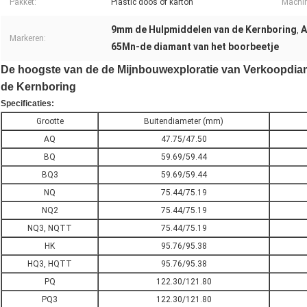
Pakket:
Plastic doos of karton
Machin
9mm de Hulpmiddelen van de Kernboring
A
,
Markeren:
65Mn-de diamant van het boorbeetje
De hoogste van de de Mijnbouwexploratie van Verkoopdiamo
de Kernboring
Specificaties:
Grootte
Buitendiameter (mm)
AQ
47.75/47.50
BQ
59.69/59.44
BQ3
59.69/59.44
NQ
75.44/75.19
NQ2
75.44/75.19
NQ3, NQTT
75.44/75.19
HK
95.76/95.38
HQ3, HQTT
95.76/95.38
PQ
122.30/121.80
PQ3
122.30/121.80