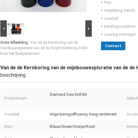
Prijs:
Verpakking Details:
Levertijd:
Betalingscondities:
Levering vermogen:
Grote Afbeelding :
Van de de Kernboring van de
Contact
mijnbouwexploratie van de de Hulpmiddelenaq 65Mn
Boor het Beetjediamant
Van de de Kernboring van de mijnbouwexploratie van de de
beschrijving
Diamond Core Drill Bit
Productnaam:
Gebrui
Voordeel:
Hoge boringsefficiency, Hoog rendement
Groott
Kleur:
Blauw/Groen/Oranje/Rood
Materi