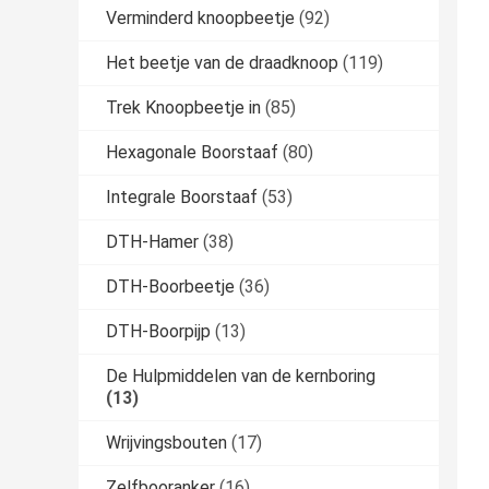
Verminderd knoopbeetje
(92)
Het beetje van de draadknoop
(119)
Trek Knoopbeetje in
(85)
Hexagonale Boorstaaf
(80)
Integrale Boorstaaf
(53)
DTH-Hamer
(38)
DTH-Boorbeetje
(36)
DTH-Boorpijp
(13)
De Hulpmiddelen van de kernboring
(13)
Wrijvingsbouten
(17)
Zelfbooranker
(16)