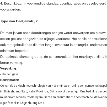
4. Beschikbaar in veelvoudige standaardconfiguraties en geselecteerd
voorwaarden.
Type van Beetjematrijs:
De matrijs van onze doordrongen beetjes wordt ontworpen om nieuwe d
stellen gezicht aangezien de slijtage voorkomt. Het snelle penetratieta
ook met gebruikende tijd met lange levensuur is belangrijk, ondertuss
minimum beperken.
De optimale diamantgrootte, de concentratie en het matrijstype zijn a
boren vorming.
Verpakking:
• Houten geval.
Bedrijfprofiel:
Co van de de Machinestechnologie van Hebeiminetech, Ltd is een gemeenschappel
in Shijiazhuang-Stad, Hebei-Provincie, China wordt gevestigd. Ons bedrijf is gespec
mijnbouwmachines, zoals hydraulische en pneumatische boormachine, dakwanner 
eigen fabriek in Shijiazhuang-Stad.