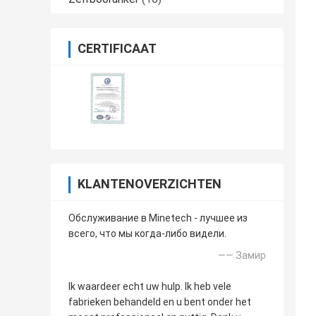
CERTIFICAAT
KLANTENOVERZICHTEN
Обслуживание в Minetech - лучшее из
всего, что мы когда-либо видели.
—— Замир
Ik waardeer echt uw hulp. Ik heb vele
fabrieken behandeld en u bent onder het