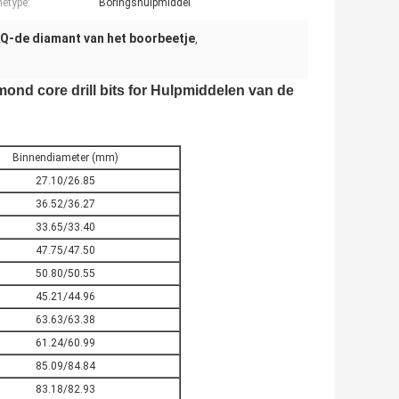
etype:
Boringshulpmiddel
Q-de diamant van het boorbeetje
,
nd core drill bits for Hulpmiddelen van de
Binnendiameter (mm)
27.10/26.85
36.52/36.27
33.65/33.40
47.75/47.50
50.80/50.55
45.21/44.96
63.63/63.38
61.24/60.99
85.09/84.84
83.18/82.93