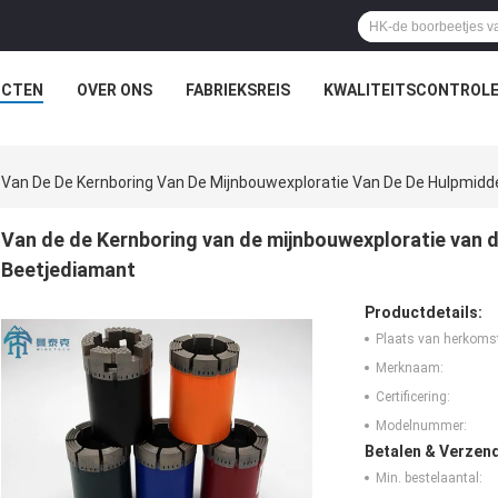
UCTEN
OVER ONS
FABRIEKSREIS
KWALITEITSCONTROL
Van De De Kernboring Van De Mijnbouwexploratie Van De De Hulpmid
Van de de Kernboring van de mijnbouwexploratie van
Beetjediamant
Productdetails:
Plaats van herkoms
Merknaam:
Certificering:
Modelnummer:
Betalen & Verzen
Min. bestelaantal: