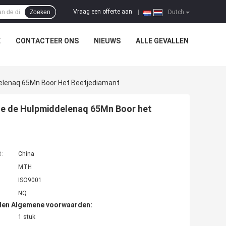
Vraag een offerte aan
Zoeken
|
Dutch
E
CONTACTEER ONS
NIEUWS
ALLE GEVALLEN
delenaq 65Mn Boor Het Beetjediamant
 de de Hulpmiddelenaq 65Mn Boor het
t:
China
MTH
ISO9001
NQ
den Algemene voorwaarden:
1 stuk