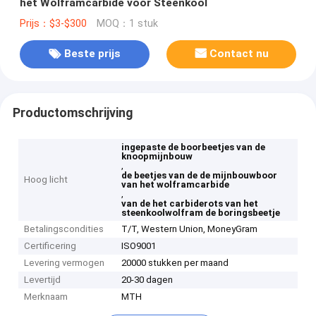
het Wolframcarbide voor Steenkool
Prijs：$3-$300
MOQ：1 stuk
Beste prijs
Contact nu
Productomschrijving
ingepaste de boorbeetjes van de
knoopmijnbouw
,
de beetjes van de de mijnbouwboor
Hoog licht
van het wolframcarbide
,
van de het carbiderots van het
steenkoolwolfram de boringsbeetje
Betalingscondities
T/T, Western Union, MoneyGram
Certificering
ISO9001
Levering vermogen
20000 stukken per maand
Levertijd
20-30 dagen
Merknaam
MTH