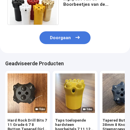
Boorbeetjes van de
Knoopmijnbouw het
Wolframcarbide voor
Steenkool
Doorgaan
Geadviseerde Producten
Hard Rock Drill Bits 7
Taps toelopende
Tapered Butto
11 Grade 6 7 8
hardsteen
38mm 8 Knopp
Button Tapered Dirll
boorbeitels 7 11 12
Steengroeveri