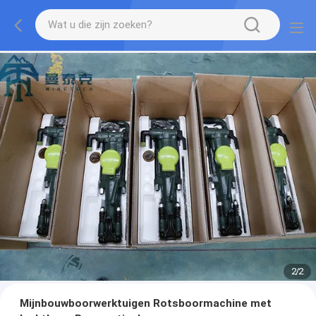
2
/
2
Mijnbouwboorwerktuigen Rotsboormachine met