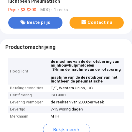
luchtbeen Pneumatisch
Prijs：$3-$300
MOQ：1 reeks
Beste prijs
Contact nu
Productomschrijving
de machine van de de rotsboring van
mijnbouwhulpmiddelen
,
34mm de machine van de rotsboring
Hoog licht
,
machine van de de rotsboor van het
luchtbeen de pneumatische
Betalingscondities
T/T, Western Union, L/C
Certificering
ISO 9001
Levering vermogen
de reeksen van 2000 per week
Levertijd
7-15 woring dagen
Merknaam
MTH
Bekijk meer