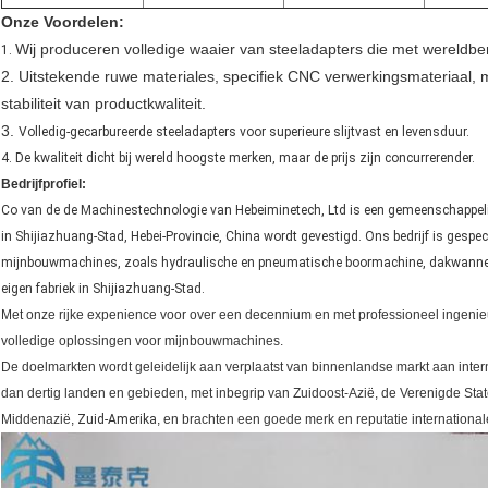
Onze Voordelen:
Wij produceren volledige waaier van steeladapters die met wereldb
1.
2. Uitstekende ruwe materiales, specifiek CNC verwerkingsmateriaal,
stabiliteit van productkwaliteit.
3.
Volledig-gecarbureerde steeladapters voor superieure slijtvast en levensduur.
4. De kwaliteit dicht bij wereld hoogste merken, maar de prijs zijn concurrerender.
Bedrijfprofiel:
Co van de de Machinestechnologie van Hebeiminetech, Ltd is een gemeenschappel
in Shijiazhuang-Stad, Hebei-Provincie, China wordt gevestigd. Ons bedrijf is gespec
mijnbouwmachines, zoals hydraulische en pneumatische boormachine, dakwanner 
eigen fabriek in Shijiazhuang-Stad.
Met onze rijke expenience voor over een decennium en met professioneel ingenieu
volledige oplossingen voor mijnbouwmachines.
De doelmarkten wordt geleidelijk aan verplaatst van binnenlandse markt aan inter
dan dertig landen en gebieden, met inbegrip van Zuidoost-Azië, de Verenigde Staten
Middenazië,
Zuid-Amerika
, en brachten een goede merk en reputatie internationale