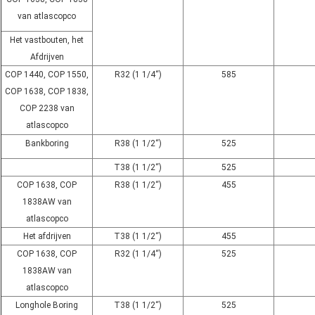
van atlascopco
Het vastbouten, het
Afdrijven
COP 1440, COP 1550,
R32 (1 1/4“)
585
COP 1638, COP 1838,
COP 2238 van
atlascopco
Bankboring
R38 (1 1/2“)
525
T38 (1 1/2“)
525
COP 1638, COP
R38 (1 1/2“)
455
1838AW van
atlascopco
Het afdrijven
T38 (1 1/2“)
455
COP 1638, COP
R32 (1 1/4“)
525
1838AW van
atlascopco
Longhole Boring
T38 (1 1/2“)
525