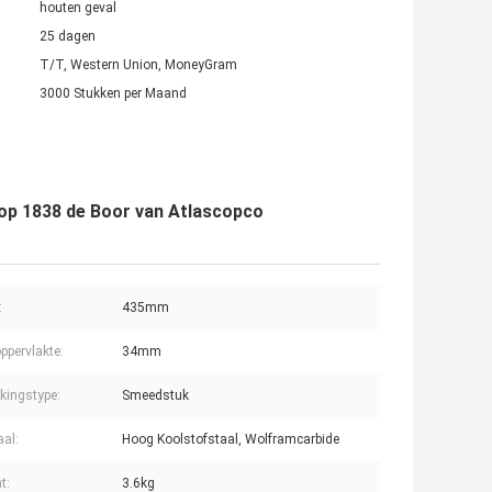
houten geval
25 dagen
T/T, Western Union, MoneyGram
3000 Stukken per Maand
cop 1838 de Boor van Atlascopco
:
435mm
ppervlakte:
34mm
kingstype:
Smeedstuk
aal:
Hoog Koolstofstaal, Wolframcarbide
t:
3.6kg