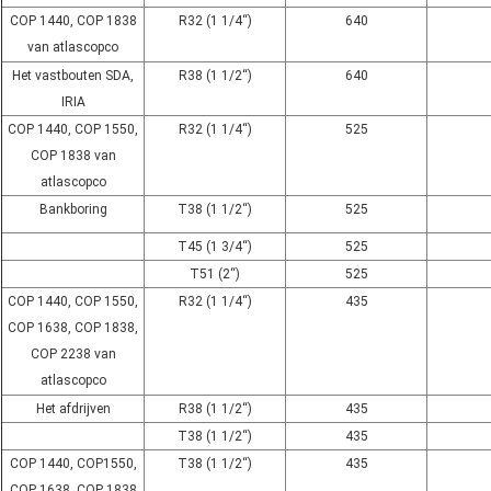
COP 1440, COP 1838
R32 (1 1/4“)
640
van atlascopco
Het vastbouten SDA,
R38 (1 1/2“)
640
IRIA
COP 1440, COP 1550,
R32 (1 1/4“)
525
COP 1838 van
atlascopco
Bankboring
T38 (1 1/2“)
525
T45 (1 3/4“)
525
T51 (2“)
525
COP 1440, COP 1550,
R32 (1 1/4“)
435
COP 1638, COP 1838,
COP 2238 van
atlascopco
Het afdrijven
R38 (1 1/2“)
435
T38 (1 1/2“)
435
COP 1440, COP1550,
T38 (1 1/2“)
435
COP 1638, COP 1838