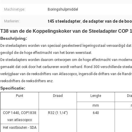
Machinetype:
Boringshulpmiddel
t45 steeladapter
de adapter van de de boo
Markeren:
,
T38 van de de Koppelingskoker van de Steeladapter COP 
Beschrijving:
De steeladapters worden van speciaal geselecteerd legeringsstaal vervaardigd dat
gevolgd die de hoge effectmacht van het boren weerstaat.
De steeladapters worden daarom ontworpen om de hoge effectmacht van moderne r
gemaakt dat ook door het carbureren wordt verhard. Rond 300 verschillende steelad
verkrijgbaar van de reeksdrifters van Atlascopco, Ingersoll-de drifters van de Ra
reeksdrifters de reeksdrifters enz.
Specificatie:
Punt
Draad
Lengte
Di
mm
COP 1440, COP1838
R32 (1 1/4“)
640
van atlascopco
Het vastbouten - SDA