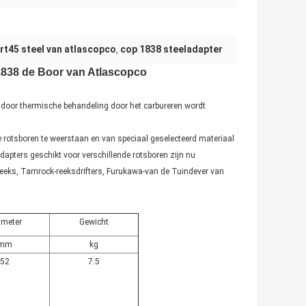
rt45 steel van atlascopco
cop 1838 steeladapter
,
1838 de Boor van Atlascopco
 door thermische behandeling door het carbureren wordt
otsboren te weerstaan en van speciaal geselecteerd materiaal
apters geschikt voor verschillende rotsboren zijn nu
ndreeks, Tamrock-reeksdrifters, Furukawa-van de Tuindever van
ameter
Gewicht
mm
kg
52
7.5