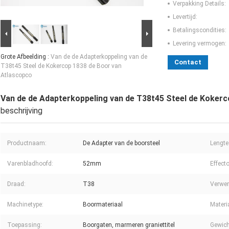
Verpakking Details:
Levertijd:
Betalingscondities:
Levering vermogen:
Grote Afbeelding :
Van de de Adapterkoppeling van de
Contact
T38t45 Steel de Kokercop 1838 de Boor van
Atlascopco
Van de de Adapterkoppeling van de T38t45 Steel de Koker
beschrijving
Productnaam:
De Adapter van de boorsteel
Lengte
Varenbladhoofd:
52mm
Effecto
Draad:
T38
Verwer
Machinetype:
Boormateriaal
Materi
Toepassing:
Boorgaten, marmeren graniettitel
Gewich