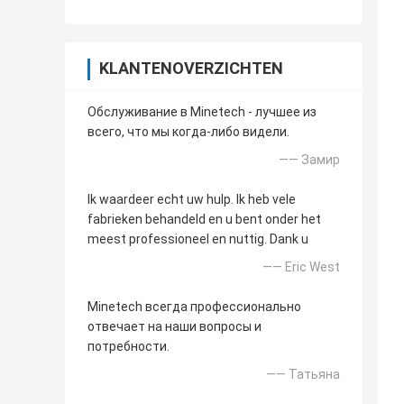
KLANTENOVERZICHTEN
Обслуживание в Minetech - лучшее из
всего, что мы когда-либо видели.
—— Замир
Ik waardeer echt uw hulp. Ik heb vele
fabrieken behandeld en u bent onder het
meest professioneel en nuttig. Dank u
—— Eric West
Minetech всегда профессионально
отвечает на наши вопросы и
потребности.
—— Татьяна