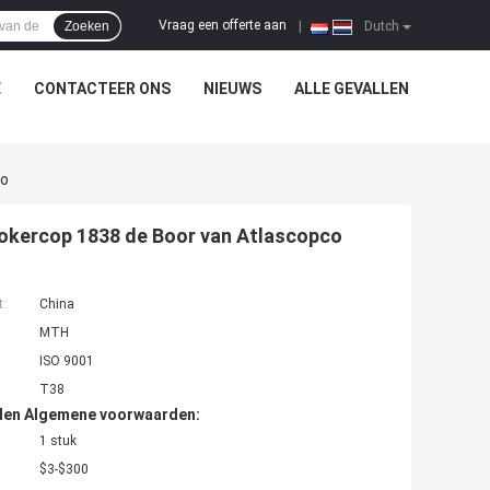
Vraag een offerte aan
Zoeken
|
Dutch
E
CONTACTEER ONS
NIEUWS
ALLE GEVALLEN
co
Kokercop 1838 de Boor van Atlascopco
t:
China
MTH
ISO 9001
T38
den Algemene voorwaarden:
1 stuk
$3-$300