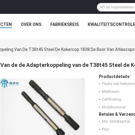
UCTEN
OVER ONS
FABRIEKSREIS
KWALITEITSCONTROL
ppeling Van De T38t45 Steel De Kokercop 1838 De Boor Van Atlascop
Van de de Adapterkoppeling van de T38t45 Steel de 
Productdetails:
Plaats van herkoms
Merknaam:
Certificering:
Modelnummer:
Betalen & Verzen
Min. bestelaantal:
Prijs: