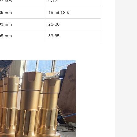
27 mm
9-12
65 mm
15 tot 18.5
03 mm
26-36
05 mm
33-95