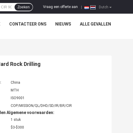
Vraag een offerte aan
Zoeken
|
Dutch
E
CONTACTEER ONS
NIEUWS
ALLE GEVALLEN
rd Rock Drilling
t:
China
MTH
ISO9001
COP/MISSION/QL/DHD/SD/IR/BR/CIR
den Algemene voorwaarden:
1 stuk
$3-$300