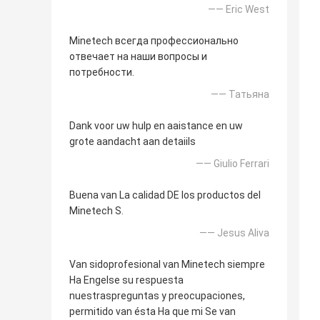
—— Eric West
Minetech всегда профессионально
отвечает на наши вопросы и
потребности.
—— Татьяна
Dank voor uw hulp en aaistance en uw
grote aandacht aan detaiils
—— Giulio Ferrari
Buena van La calidad DE los productos del
Minetech S.
—— Jesus Aliva
Van sidoprofesional van Minetech siempre
Ha Engelse su respuesta
nuestraspreguntas y preocupaciones,
permitido van ésta Ha que mi Se van