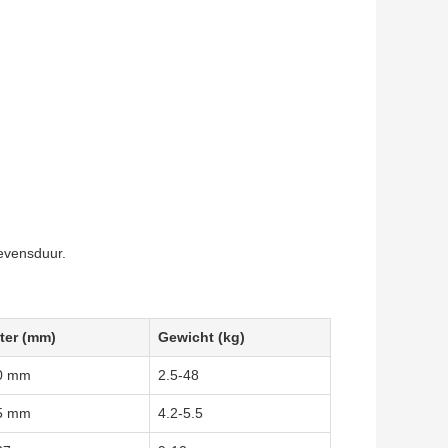
levensduur.
ter (mm)
Gewicht (kg)
0 mm
2.5-48
5 mm
4.2-5.5