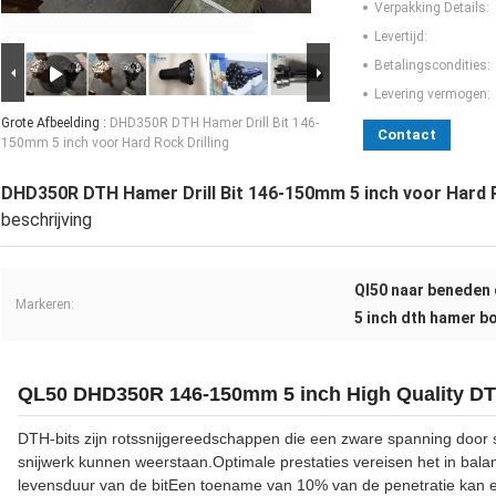
Verpakking Details:
Levertijd:
Betalingscondities:
Levering vermogen:
Grote Afbeelding :
DHD350R DTH Hamer Drill Bit 146-
Contact
150mm 5 inch voor Hard Rock Drilling
DHD350R DTH Hamer Drill Bit 146-150mm 5 inch voor Hard R
beschrijving
Ql50 naar beneden 
Markeren:
5 inch dth hamer b
QL50 DHD350R 146-150mm 5 inch High Quality DTH
DTH-bits zijn rotssnijgereedschappen die een zware spanning door 
snijwerk kunnen weerstaan.Optimale prestaties vereisen het in bal
levensduur van de bitEen toename van 10% van de penetratie kan 