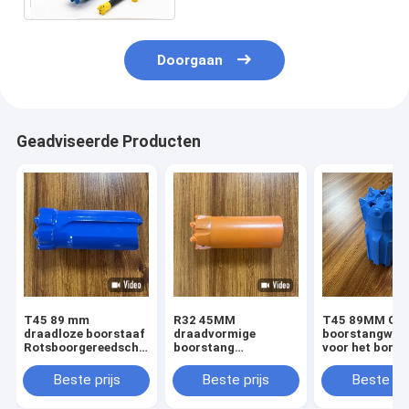
YT29A YT27 YT28
Doorgaan
Geadviseerde Producten
T45 89 mm
R32 45MM
T45 89MM Ged
draadloze boorstaaf
draadvormige
boorstangwerk
Rotsboorgereedschap
boorstang
voor het boren
voor mijntunneling
Rotsboringsinstrumenten
rotsen op de he
voor het boren van
van snelwegen
Beste prijs
Beste prijs
Beste pri
hellingen op
snelwegen