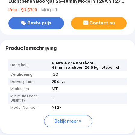
Luchtbenen Boorgat 26-48mm Model YT29A YT27
YT28
Prijs：$3-$300
MOQ：1
Beste prijs
Contact nu
Productomschrijving
,
Blauw-Rode Rotsboor
Hoog licht
,
48 mm rotsboor
26.5 kg rotsborrel
Certificering
ISO
Delivery Time
20 days
Merknaam
MTH
Minimum Order
1
Quantity
Model Number
YT27
Bekijk meer