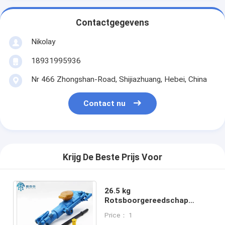
Contactgegevens
Nikolay
18931995936
Nr 466 Zhongshan-Road, Shijiazhuang, Hebei, China
Contact nu
Krijg De Beste Prijs Voor
26.5 kg
Rotsboorgereedschap
Blauw Rood Luchtbenen
Price： 1
Boorgat 26-48mm Model