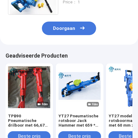
Price： 1
45mm 0,4-0,63MPa
Luchtdruk
Doorgaan
Geadviseerde Producten
TPB90
YT27 Pneumatische
YT27 model
Pneumatische
rotsboor Jack
rotsboormach
drilboor met 66,67
Hammer met 659 *
met 60 mm zui
mm zuigerdiameter,
248 * 202 mm
slag en Φ34-4
152 mm zuigerslag
Grootte 27kgs
boorgat diame
Beste prijs
Beste prijs
Beste pri