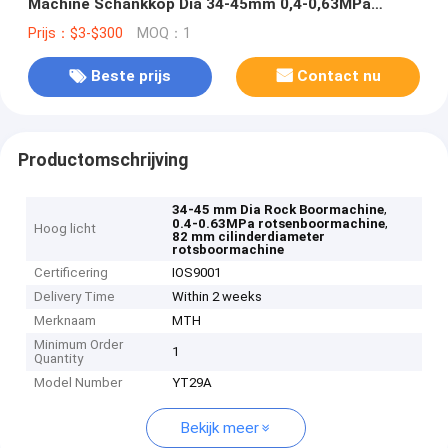
Machine Schankkop Dia 34-45mm 0,4-0,63MPa
Luchtdruk
Prijs：$3-$300
MOQ：1
Beste prijs
Contact nu
Productomschrijving
,
34-45 mm Dia Rock Boormachine
,
0.4-0.63MPa rotsenboormachine
Hoog licht
82 mm cilinderdiameter
rotsboormachine
Certificering
IOS9001
Delivery Time
Within 2 weeks
Merknaam
MTH
Minimum Order
1
Quantity
Model Number
YT29A
Bekijk meer