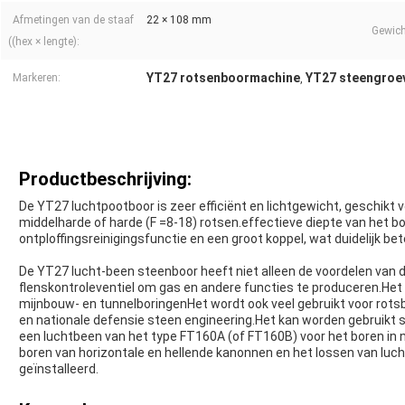
Afmetingen van de staaf
22 × 108 mm
Gewich
((hex × lengte):
YT27 rotsenboormachine
YT27 steengroe
Markeren:
,
Productbeschrijving:
De YT27 luchtpootboor is zeer efficiënt en lichtgewicht, geschikt 
middelharde of harde (F =8-18) rotsen.effectieve diepte van het 
ontploffingsreinigingsfunctie en een groot koppel, wat duidelijk bet
De YT27 lucht-been steenboor heeft niet alleen de voordelen van
flenskontroleventiel om gas en andere functies te produceren.Het
mijnbouw- en tunnelboringenHet wordt ook veel gebruikt voor ro
en nationale defensie steen engineering.Het kan worden gebruikt 
een luchtbeen van het type FT160A (of FT160B) voor het boren in 
boren van horizontale en hellende kanonnen en het lossen van l
geïnstalleerd.