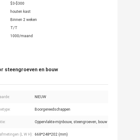
$3-$300
houten kast
Binnen 2 weken
T/T
1000/maand
or steengroeven en bouw
aarde:
NIEUW
etype:
Boorgereedschappen
tie:
Oppervlakte-mijnbouw, steengroeven, bouw
afmetingen (L W H):
668*248*202 (mm)