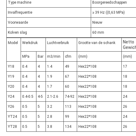
Type machine
Boorgereedschappen
Invalfrequentie
≥ 39 Hz ((0,63 MPa)
Voorwaarde
Nieuw
Kolven slag
60 mm
Netto
Model
Werkdruk
Luchtverbruik
Grootte van de schank
Gewic
MPa
Bar
m3/min
cfm
(mm)
(mm)
Y18
0.4
4
1.4
49
Hex22*108
17
Y19
0.4
4
1.9
67
Hex22*108
18
Y20
0.4
4
1.7
60
Hex22*108
18
Y24
0.4-0.5
4-5
2.1-2.6
74-92
Hex22*108
24
Y26
0.5
5
3.2
113
Hex22*108
26
YT24
0.5
5
2.8
99
Hex22*108
24
YT28
0.5
5
3.8
134
Hex22*108
26