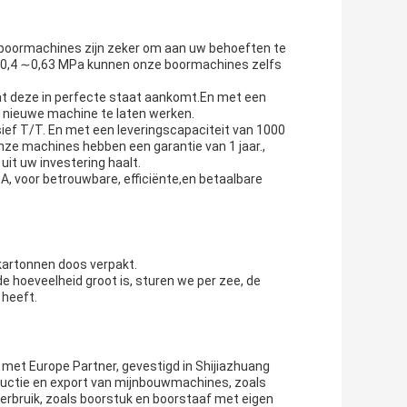
 boormachines zijn zeker om aan uw behoeften te
n 0,4 ∼0,63 MPa kunnen onze boormachines zelfs
at deze in perfecte staat aankomt.En met een
je nieuwe machine te laten werken.
ief T/T. En met een leveringscapaciteit van 1000
ze machines hebben een garantie van 1 jaar.,
it uw investering haalt.
voor betrouwbare, efficiënte,en betaalbare
kartonnen doos verpakt.
de hoeveelheid groot is, sturen we per zee, de
 heeft.
 met Europe Partner, gevestigd in Shijiazhuang
roductie en export van mijnbouwmachines, zoals
rbruik, zoals boorstuk en boorstaaf met eigen