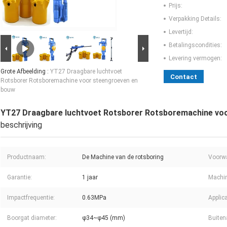
Prijs:
Verpakking Details:
Levertijd:
Betalingscondities:
Levering vermogen:
Grote Afbeelding :
YT27 Draagbare luchtvoet
Contact
Rotsborer Rotsboremachine voor steengroeven en
bouw
YT27 Draagbare luchtvoet Rotsborer Rotsboremachine vo
beschrijving
Productnaam:
De Machine van de rotsboring
Voorw
Garantie:
1 jaar
Machin
Impactfrequentie:
0.63MPa
Applica
Boorgat diameter:
φ34~φ45 (mm)
Buiten