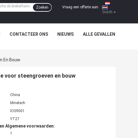
Vraag een offerte aan
Zoeken
|
Dutch
E
CONTACTEER ONS
NIEUWS
ALLE GEVALLEN
en En Bouw
e voor steengroeven en bouw
:
China
Minetech
IOS9001
YT27
den Algemene voorwaarden:
1