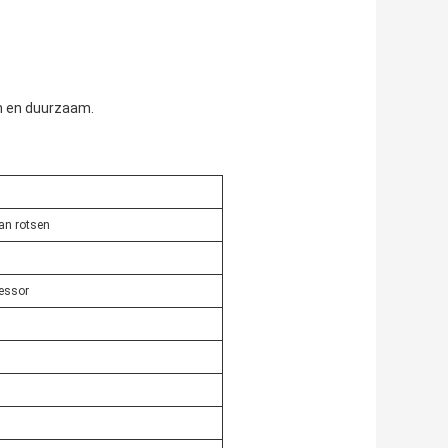
im en duurzaam.
an rotsen
essor