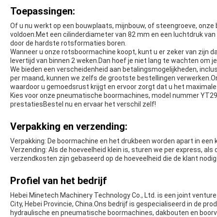
Toepassingen:
Of u nu werkt op een bouwplaats, mijnbouw, of steengroeve, onze
voldoen.Met een cilinderdiameter van 82 mm en een luchtdruk va
door de hardste rotsformaties boren.
Wanneer u onze rotsboormachine koopt, kunt u er zeker van zijn d
levertijd van binnen 2 weken.Dan hoef je niet lang te wachten om 
We bieden een verscheidenheid aan betalingsmogelijkheden, inclus
per maand, kunnen we zelfs de grootste bestellingen verwerken.On
waardoor u gemoedsrust krijgt en ervoor zorgt dat u het maximale u
Kies voor onze pneumatische boormachines, model nummer YT29A, 
prestatiesBestel nu en ervaar het verschil zelf!
Verpakking en verzending:
Verpakking: De boormachine en het drukbeen worden apart in een 
Verzending: Als de hoeveelheid klein is, sturen we per express, als 
verzendkosten zijn gebaseerd op de hoeveelheid die de klant nodig
Profiel van het bedrijf
Hebei Minetech Machinery Technology Co., Ltd. is een joint venture
City, Hebei Provincie, China.Ons bedrijf is gespecialiseerd in de p
hydraulische en pneumatische boormachines, dakbouten en boorve