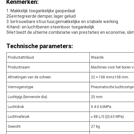
Kenmerken:
1. Makkelijk toegankelijke gaspedaal
2Geïntegreerde demper, lager geluid.
3. betrouwbare structuur,gemakkelijke en stabiele werking
4.Hand- en luchtbenen steenboor toegankelijk.
5Het biedt de ultieme combinatie van prestaties en economie, sl
Technische parameters:
Productattribuut
Waarde
Productnaam
Machines voor het boren v
Afmetingen van de scheen
22 × 108 mm±108 mm
Vermogenstype
Pneumatische luchtcompr
Luchtpijp (binnenste dia)
25 mm
Luchtdruk
0.4·0.63MPa
Luchtverbruik
≤ 88 L/S ((0,63 MPa)
Gewicht
27 kg