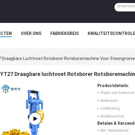
UCTEN
OVER ONS
FABRIEKSREIS
KWALITEITSCONTROL
 Draagbare Luchtvoet Rotsborer Rotsboremachine Voor Steengroev
YT27 Draagbare luchtvoet Rotsborer Rotsboremachin
Productdetails:
Plaats van herkomst
Merknaam:
Certificering:
Modelnummer:
Betalen & Verzen
Min. bestelaantal: