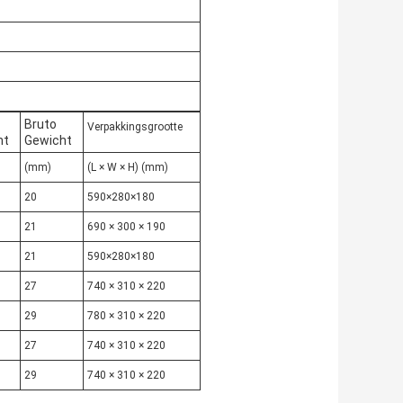
Bruto
Verpakkingsgrootte
ht
Gewicht
(mm)
(L × W × H) (mm)
20
590×280×180
21
690 × 300 × 190
21
590×280×180
27
740 × 310 × 220
29
780 × 310 × 220
27
740 × 310 × 220
29
740 × 310 × 220