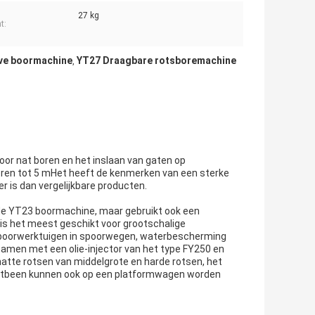
27 kg
t:
ve boormachine
YT27 Draagbare rotsboremachine
,
voor nat boren en het inslaan van gaten op
boren tot 5 mHet heeft de kenmerken van een sterke
er is dan vergelijkbare producten.
 de YT23 boormachine, maar gebruikt ook een
 is het meest geschikt voor grootschalige
tsboorwerktuigen in spoorwegen, waterbescherming
samen met een olie-injector van het type FY250 en
natte rotsen van middelgrote en harde rotsen, het
uchtbeen kunnen ook op een platformwagen worden