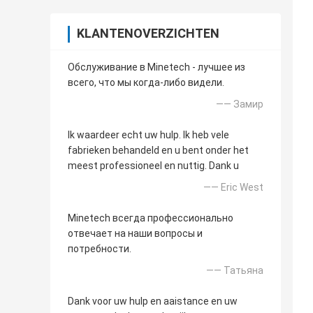
KLANTENOVERZICHTEN
Обслуживание в Minetech - лучшее из
всего, что мы когда-либо видели.
—— Замир
Ik waardeer echt uw hulp. Ik heb vele
fabrieken behandeld en u bent onder het
meest professioneel en nuttig. Dank u
—— Eric West
Minetech всегда профессионально
отвечает на наши вопросы и
потребности.
—— Татьяна
Dank voor uw hulp en aaistance en uw