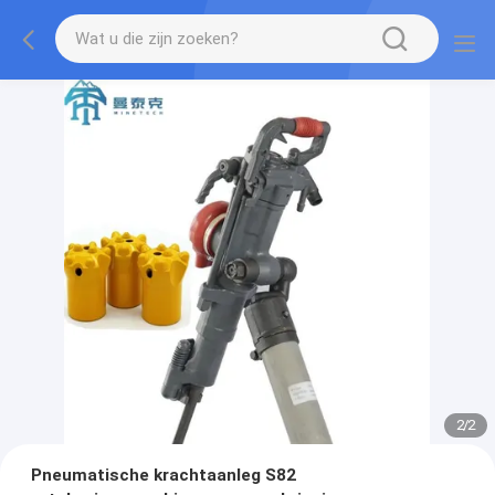
2
/
2
Pneumatische krachtaanleg S82