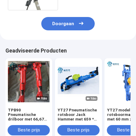
Doorgaan
Geadviseerde Producten
TPB90
YT27 Pneumatische
YT27 model
Pneumatische
rotsboor Jack
rotsboormach
drilboor met 66,67
Hammer met 659 *
met 60 mm zui
mm zuigerdiameter,
248 * 202 mm
slag en Φ34-4
152 mm zuigerslag
Grootte 27kgs
boorgat diame
Beste prijs
Beste prijs
Beste pri
en 42 kg gewicht
Gewicht en 34-45mm
voor mijnbouw