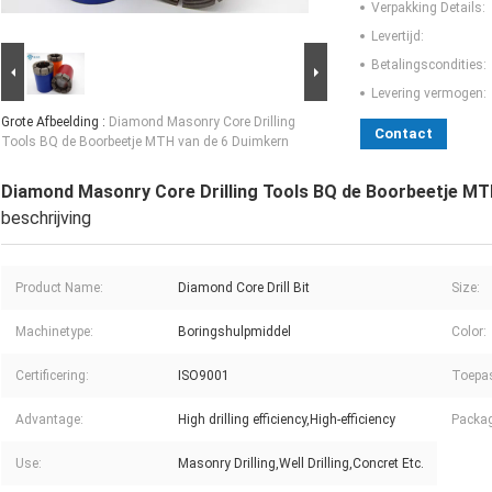
Verpakking Details:
Levertijd:
Betalingscondities:
Levering vermogen:
Grote Afbeelding :
Diamond Masonry Core Drilling
Contact
Tools BQ de Boorbeetje MTH van de 6 Duimkern
Diamond Masonry Core Drilling Tools BQ de Boorbeetje MT
beschrijving
Product Name:
Diamond Core Drill Bit
Size:
Machinetype:
Boringshulpmiddel
Color:
Certificering:
ISO9001
Toepa
Advantage:
High drilling efficiency,High-efficiency
Packag
Use:
Masonry Drilling,Well Drilling,Concret Etc.