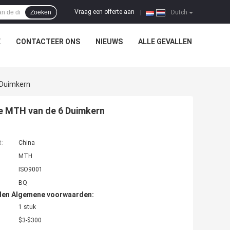
Vraag een offerte aan
Zoeken
|
Dutch
E
CONTACTEER ONS
NIEUWS
ALLE GEVALLEN
 Duimkern
je MTH van de 6 Duimkern
t:
China
MTH
ISO9001
BQ
den Algemene voorwaarden:
1 stuk
$3-$300