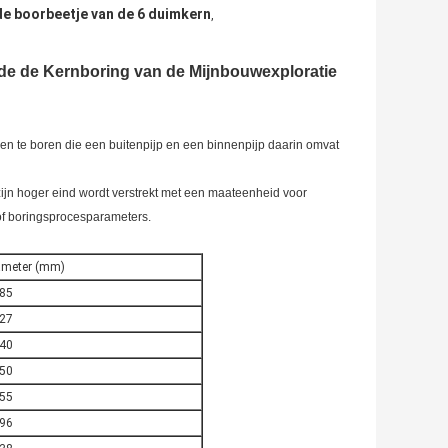
e boorbeetje van de 6 duimkern
,
de de Kernboring van de Mijnbouwexploratie
n te boren die een buitenpijp en een binnenpijp daarin omvat
ijn hoger eind wordt verstrekt met een maateenheid voor
/of boringsprocesparameters.
ameter (mm)
.85
.27
.40
.50
.55
.96