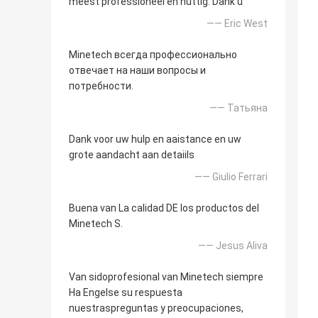
meest professioneel en nuttig. Dank u
—— Eric West
Minetech всегда профессионально
отвечает на наши вопросы и
потребности.
—— Татьяна
Dank voor uw hulp en aaistance en uw
grote aandacht aan detaiils
—— Giulio Ferrari
Buena van La calidad DE los productos del
Minetech S.
—— Jesus Aliva
Van sidoprofesional van Minetech siempre
Ha Engelse su respuesta
nuestraspreguntas y preocupaciones,