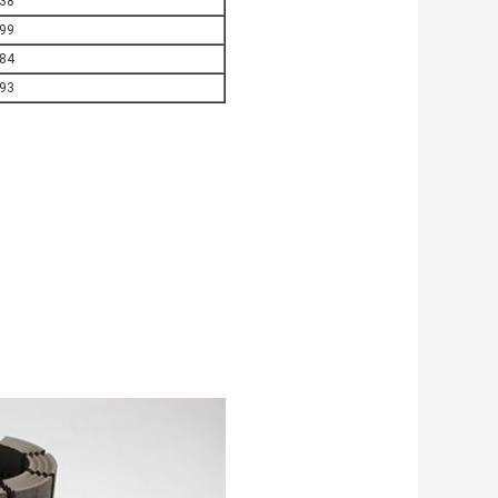
.38
.99
.84
.93