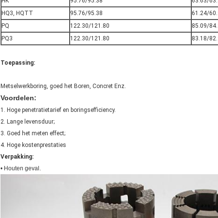
HK
95.76/95.38
63.63/63
HQ3, HQTT
95.76/95.38
61.24/60
PQ
122.30/121.80
85.09/84
PQ3
122.30/121.80
83.18/82
Toepassing:
Metselwerkboring, goed het Boren, Concret Enz.
Voordelen:
1. Hoge penetratietarief en boringsefficiency.
2. Lange levensduur;
3. Goed het meten effect;
4. Hoge kostenprestaties
Verpakking:
• Houten geval.