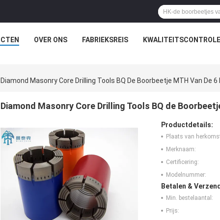
UCTEN
OVER ONS
FABRIEKSREIS
KWALITEITSCONTROL
Diamond Masonry Core Drilling Tools BQ De Boorbeetje MTH Van De 6
Diamond Masonry Core Drilling Tools BQ de Boorbeet
Productdetails:
Plaats van herkoms
Merknaam:
Certificering:
Modelnummer:
Betalen & Verzen
Min. bestelaantal:
Prijs: