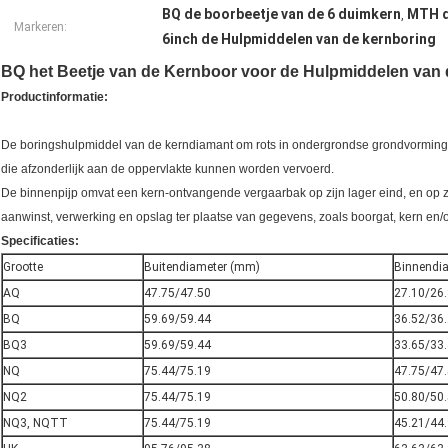
BQ de boorbeetje van de 6 duimkern
MTH d
,
Markeren:
6inch de Hulpmiddelen van de kernboring
BQ het Beetje van de Kernboor voor de Hulpmiddelen van 
Productinformatie:
De boringshulpmiddel van de kerndiamant om rots in ondergrondse grondvorminge
die afzonderlijk aan de oppervlakte kunnen worden vervoerd.
De binnenpijp omvat een kern-ontvangende vergaarbak op zijn lager eind, en op z
aanwinst, verwerking en opslag ter plaatse van gegevens, zoals boorgat, kern en
Specificaties:
Grootte
Buitendiameter (mm)
Binnendi
AQ
47.75/47.50
27.10/26
BQ
59.69/59.44
36.52/36
BQ3
59.69/59.44
33.65/33
NQ
75.44/75.19
47.75/47
NQ2
75.44/75.19
50.80/50
NQ3, NQTT
75.44/75.19
45.21/44