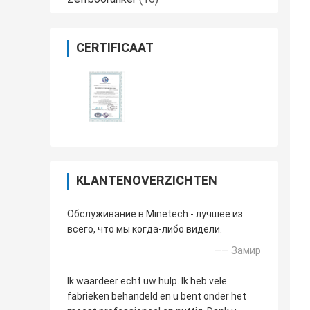
CERTIFICAAT
KLANTENOVERZICHTEN
Обслуживание в Minetech - лучшее из
всего, что мы когда-либо видели.
—— Замир
Ik waardeer echt uw hulp. Ik heb vele
fabrieken behandeld en u bent onder het