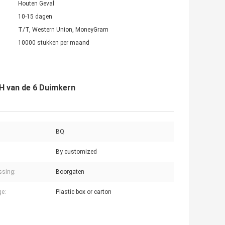
Houten Geval
10-15 dagen
T/T, Western Union, MoneyGram
10000 stukken per maand
H van de 6 Duimkern
BQ
By customized
ssing:
Boorgaten
e:
Plastic box or carton