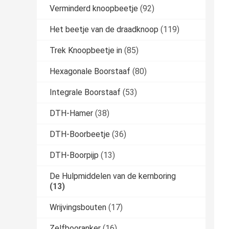
Verminderd knoopbeetje
(92)
Het beetje van de draadknoop
(119)
Trek Knoopbeetje in
(85)
Hexagonale Boorstaaf
(80)
Integrale Boorstaaf
(53)
DTH-Hamer
(38)
DTH-Boorbeetje
(36)
DTH-Boorpijp
(13)
De Hulpmiddelen van de kernboring
(13)
Wrijvingsbouten
(17)
Zelfbooranker
(16)